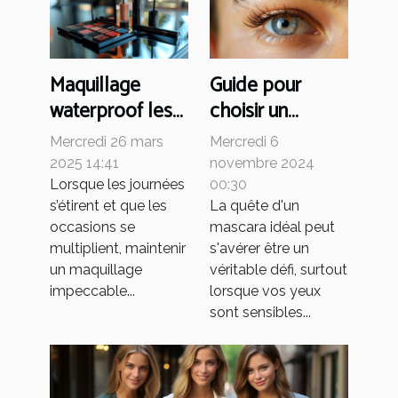
Maquillage
Guide pour
waterproof les
choisir un
meilleures
mascara adapté
Mercredi 26 mars
Mercredi 6
options pour un
aux yeux
2025 14:41
novembre 2024
look
sensibles
Lorsque les journées
00:30
s’étirent et que les
La quête d'un
impeccable
occasions se
mascara idéal peut
toute la journée
multiplient, maintenir
s'avérer être un
un maquillage
véritable défi, surtout
impeccable...
lorsque vos yeux
sont sensibles...