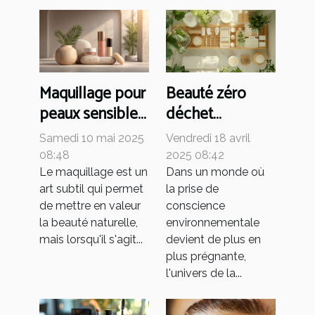
Maquillage pour
Beauté zéro
peaux sensibles
déchet
trouver les
comment
Samedi 10 mai 2025
Vendredi 18 avril
produits
réduire l'impact
08:48
2025 08:42
adaptés sans
environnemental
Le maquillage est un
Dans un monde où
art subtil qui permet
la prise de
compromis sur
de vos
de mettre en valeur
conscience
la qualité
cosmétiques
la beauté naturelle,
environnementale
mais lorsqu'il s'agit...
devient de plus en
plus prégnante,
l'univers de la...