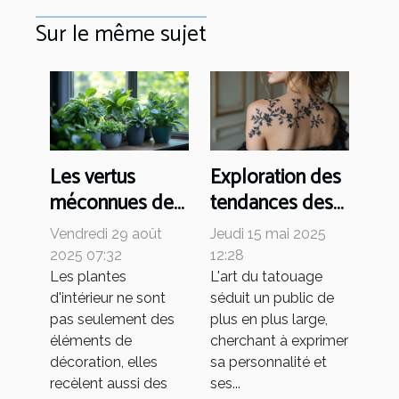
Sur le même sujet
Les vertus
Exploration des
méconnues des
tendances des
plantes
tatouages
Vendredi 29 août
Jeudi 15 mai 2025
d'intérieur
minimalistes
2025 07:32
12:28
pour femmes
Les plantes
L'art du tatouage
d'intérieur ne sont
séduit un public de
pas seulement des
plus en plus large,
éléments de
cherchant à exprimer
décoration, elles
sa personnalité et
recèlent aussi des
ses...