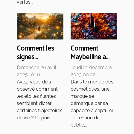
vertus...
Comment
Comment les
Maybelline a
signes
conquis le
astrologiques
Jeudi 21 décembre
Dimanche 20 avril
marché
influencent nos
2023 00:02
2025 10:16
cosmétique
choix de vie
Dans le monde des
Avez-vous déjà
cosmétiques, une
observé comment
mondial
amoureuse et
marque se
les étoiles filantes
professionnelle
démarque par sa
semblent dicter
capacité à capturer
certaines trajectoires
l'attention du
de vie ? Depuis...
public....