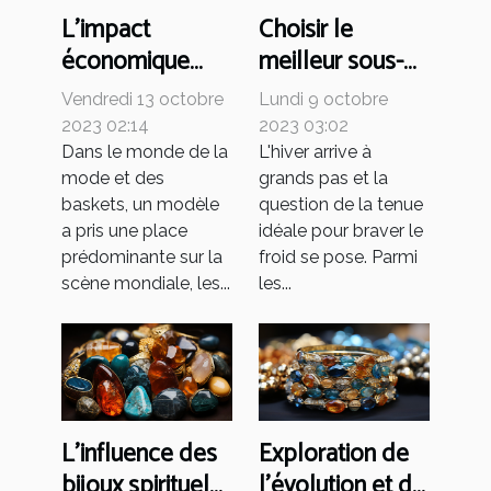
L'impact
Choisir le
économique
meilleur sous-
mondial du
pull pour l'hiver :
Vendredi 13 octobre
Lundi 9 octobre
succès des Air
critères et
2023 02:14
2023 03:02
Jordan 4
conseils
Dans le monde de la
L'hiver arrive à
mode et des
grands pas et la
baskets, un modèle
question de la tenue
a pris une place
idéale pour braver le
prédominante sur la
froid se pose. Parmi
scène mondiale, les...
les...
L'influence des
Exploration de
bijoux spirituels
l'évolution et de