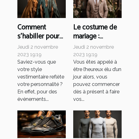
Comment
Le costume de
s’habiller pour
mariage :
un gala ?
comment faire
Jeudi 2 novembre
Jeudi 2 novembre
son choix ?
2023 19:19
2023 19:19
Saviez-vous que
Vous êtes appelé à
votre style
être l’heureux élu d’un
vestimentaire reflète
jour alors, vous
votre personnalité ?
pouvez commencer
En effet, pour des
dès à présent à faire
événements...
vos...