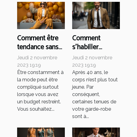
Comment être
Comment
tendance sans
s’habiller
se ruiner ?
élégamment à
Jeudi 2 novembre
Jeudi 2 novembre
40 ans ?
2023 19:19
2023 19:19
Être constamment à
Après 40 ans, le
la mode peut être
corps n’est plus tout
compliqué surtout
jeune. Par
lorsque vous avez
conséquent,
un budget restreint.
certaines tenues de
Vous souhaitez...
votre garde-robe
sont à...