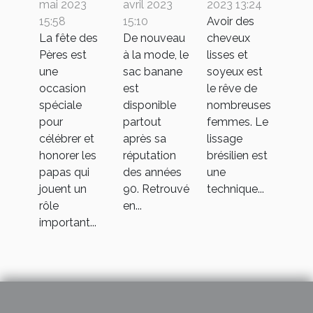
journée
banane à
lisses
mai 2023
avril 2023
2023 13:24
des fêtes
la mode ?
avec le
15:58
15:10
Avoir des
La fête des
De nouveau
cheveux
des pères
lissage
Pères est
à la mode, le
lisses et
parfaites
brésilien
une
sac banane
soyeux est
occasion
est
le rêve de
spéciale
disponible
nombreuses
pour
partout
femmes. Le
célébrer et
après sa
lissage
honorer les
réputation
brésilien est
papas qui
des années
une
jouent un
90. Retrouvé
technique...
rôle
en...
important...