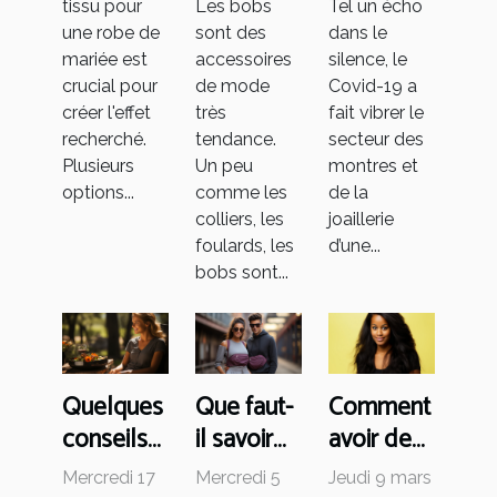
tissu pour
Les bobs
Tel un écho
joaillerie
une robe de
sont des
dans le
a-t-il été
mariée est
accessoires
silence, le
impacté
crucial pour
de mode
Covid-19 a
par le
créer l'effet
très
fait vibrer le
Covid-19 ?
recherché.
tendance.
secteur des
Plusieurs
Un peu
montres et
options...
comme les
de la
colliers, les
joaillerie
foulards, les
d’une...
bobs sont...
Quelques
Que faut-
Comment
conseils
il savoir
avoir des
pour une
du sac
cheveux
Mercredi 17
Mercredi 5
Jeudi 9 mars