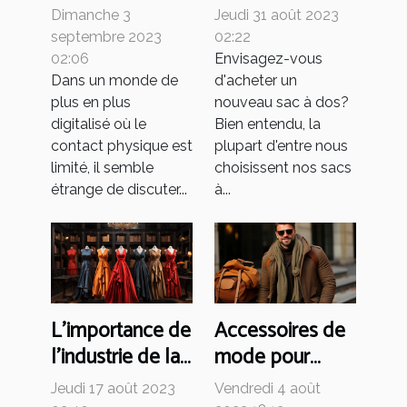
d'un porte-
de la production
Dimanche 3
Jeudi 31 août 2023
cartes de qualité
de sacs à dos
septembre 2023
02:22
dans le monde
02:06
Envisagez-vous
Dans un monde de
d'acheter un
moderne ?
plus en plus
nouveau sac à dos?
digitalisé où le
Bien entendu, la
contact physique est
plupart d'entre nous
limité, il semble
choisissent nos sacs
étrange de discuter...
à...
L'importance de
Accessoires de
l'industrie de la
mode pour
mode dans
hommes :
Jeudi 17 août 2023
Vendredi 4 août