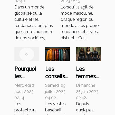
l'économie
Comparaison
02:40
2023 18:13
mondiale
internationale
Dans un monde
Lorsqu'il s'agit de
globalisé où la
mode masculine,
des tendances
culture et les
chaque région du
tendances sont plus
monde a ses propres
que jamais au centre
tendances et styles
de nos sociétés,...
distincts. Ces...
Les
Les
Pourquoi
conseils
femmes
les
pour
peuvent
femmes
Samedi 29
Dimanche
Mercredi 2
réussir le
elles
portent-
juillet 2023
25 juin 2023
août 2023
choix des
s’habiller
elles des
04:02
02:48
02:14
Les vestes
Depuis
Les
vestes
en
protège-
baseball
quelques
protecteurs
baseball
gothique
slips et