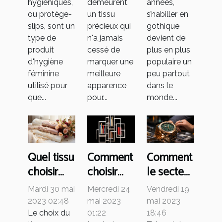
demeurent
années,
hygiéniques,
?
comment
un tissu
s’habiller en
ou protège-
choisir le
précieux qui
gothique
slips, sont un
meilleur ?
n'a jamais
devient de
type de
cessé de
plus en plus
produit
marquer une
populaire un
d'hygiène
meilleure
peu partout
féminine
apparence
dans le
utilisé pour
pour...
monde...
que...
Quel tissu
Comment
Comment
choisir
choisir
le secteur
pour sa
votre bob
des
Mardi 30 mai
Mercredi 24
Vendredi 19
robe de
?
montres
2023 02:48
mai 2023
mai 2023
mariée ?
et de la
Le choix du
01:22
18:46