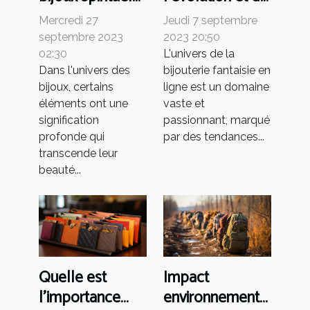
et des pierres
la popularité
Mercredi 27
Jeudi 7 septembre
dans diverses
des bijoux
septembre 2023
2023 20:50
cultures
fantaisie en ligne
02:30
L'univers de la
Dans l'univers des
bijouterie fantaisie en
bijoux, certains
ligne est un domaine
éléments ont une
vaste et
signification
passionnant, marqué
profonde qui
par des tendances...
transcende leur
beauté...
Quelle est
Impact
l'importance
environnemental