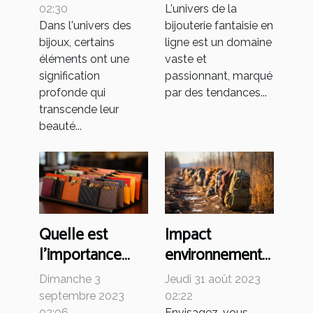
cultures
fantaisie en ligne
02:30
L'univers de la
Dans l'univers des
bijouterie fantaisie en
bijoux, certains
ligne est un domaine
éléments ont une
vaste et
signification
passionnant, marqué
profonde qui
par des tendances...
transcende leur
beauté...
Quelle est
Impact
l'importance
environnemental
d'un porte-
de la production
Dimanche 3
Jeudi 31 août 2023
cartes de qualité
de sacs à dos
septembre 2023
02:22
02:06
Envisagez-vous