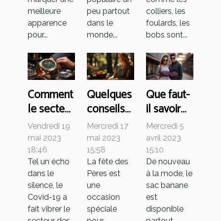
meilleure
peu partout
colliers, les
apparence
dans le
foulards, les
pour...
monde...
bobs sont...
Comment
Quelques
Que faut-
le secteur
conseils
il savoir
des
pour une
du sac
Vendredi 19
Mercredi 17
Mercredi 5
montres
journée
banane à
mai 2023
mai 2023
avril 2023
et de la
des fêtes
la mode ?
18:46
15:58
15:10
Tel un écho
La fête des
De nouveau
joaillerie
des pères
dans le
Pères est
à la mode, le
a-t-il été
parfaites
silence, le
une
sac banane
impacté
Covid-19 a
occasion
est
par le
fait vibrer le
spéciale
disponible
secteur des
pour
partout