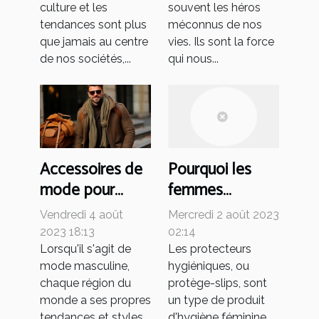
culture et les
souvent les héros
tendances sont plus
méconnus de nos
que jamais au centre
vies. Ils sont la force
de nos sociétés,...
qui nous...
Accessoires de
Pourquoi les
mode pour
femmes
hommes :
portent-elles
Vendredi 4 août
Mercredi 2 août 2023
Comparaison
des protège-
2023 18:13
02:14
internationale
slips et
Lorsqu'il s'agit de
Les protecteurs
mode masculine,
hygiéniques, ou
des tendances
comment choisir
chaque région du
protège-slips, sont
le meilleur ?
monde a ses propres
un type de produit
tendances et styles
d'hygiène féminine