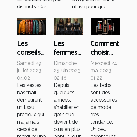
distincts. Ces...
utilisé pour que...
Les
Les
Comment
conseils
femmes
choisir
pour
peuvent
votre bob
Samedi 29
Dimanche
Mercredi 24
réussir le
elles
?
juillet 2023
25 juin 2023
mai 2023
choix des
s’habiller
04:02
02:48
01:22
Les vestes
Depuis
Les bobs
vestes
en
baseball
quelques
sont des
baseball
gothique
demeurent
années,
accessoires
?
un tissu
s’habiller en
de mode
précieux qui
gothique
très
n'a jamais
devient de
tendance.
cessé de
plus en plus
Un peu
marquer une
populaire un
comme les