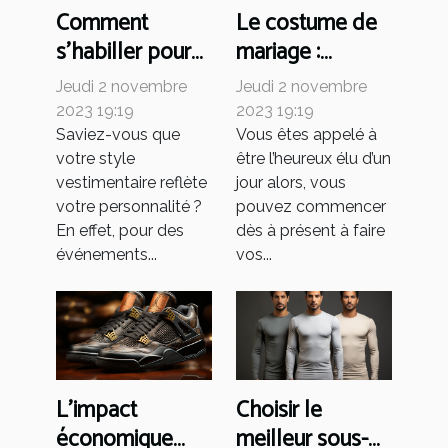
Comment
Le costume de
s’habiller pour
mariage :
un gala ?
comment faire
Jeudi 2 novembre
Jeudi 2 novembre
son choix ?
2023 19:19
2023 19:19
Saviez-vous que
Vous êtes appelé à
votre style
être l’heureux élu d’un
vestimentaire reflète
jour alors, vous
votre personnalité ?
pouvez commencer
En effet, pour des
dès à présent à faire
événements...
vos...
L'impact
Choisir le
économique
meilleur sous-