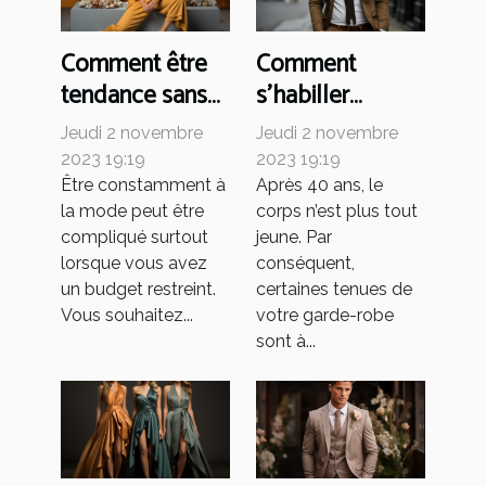
Comment être
Comment
tendance sans
s’habiller
se ruiner ?
élégamment à
Jeudi 2 novembre
Jeudi 2 novembre
40 ans ?
2023 19:19
2023 19:19
Être constamment à
Après 40 ans, le
la mode peut être
corps n’est plus tout
compliqué surtout
jeune. Par
lorsque vous avez
conséquent,
un budget restreint.
certaines tenues de
Vous souhaitez...
votre garde-robe
sont à...