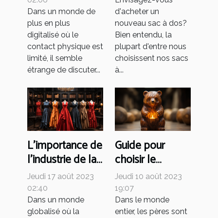
dans le monde
Dans un monde de
d'acheter un
moderne ?
plus en plus
nouveau sac à dos?
digitalisé où le
Bien entendu, la
contact physique est
plupart d'entre nous
limité, il semble
choisissent nos sacs
étrange de discuter...
à...
L'importance de
Guide pour
l'industrie de la
choisir le
mode dans
cadeau parfait
Jeudi 17 août 2023
Jeudi 10 août 2023
l'économie
pour papa sur le
02:40
19:07
mondiale
thème de l'ours
Dans un monde
Dans le monde
globalisé où la
entier, les pères sont