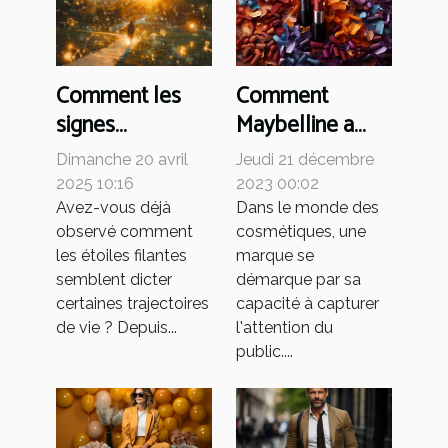
Comment
Comment les
Maybelline a
signes
conquis le
astrologiques
Jeudi 21 décembre
Dimanche 20 avril
marché
influencent nos
2023 00:02
2025 10:16
cosmétique
choix de vie
Dans le monde des
Avez-vous déjà
cosmétiques, une
observé comment
mondial
amoureuse et
marque se
les étoiles filantes
professionnelle
démarque par sa
semblent dicter
capacité à capturer
certaines trajectoires
l'attention du
de vie ? Depuis...
public....