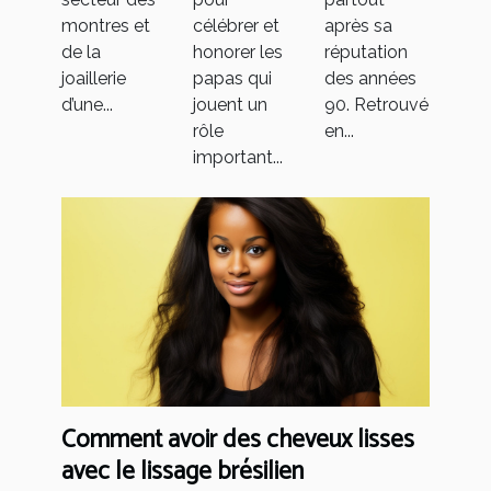
Covid-19 ?
montres et
célébrer et
après sa
de la
honorer les
réputation
joaillerie
papas qui
des années
d’une...
jouent un
90. Retrouvé
rôle
en...
important...
Comment avoir des cheveux lisses
avec le lissage brésilien