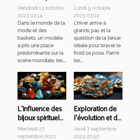
mondial du
pull pour l'hiver :
Vendredi 13 octobre
Lundi 9 octobre
succès des Air
critères et
2023 02:14
2023 03:02
Jordan 4
conseils
Dans le monde de la
L'hiver arrive à
mode et des
grands pas et la
baskets, un modèle
question de la tenue
a pris une place
idéale pour braver le
prédominante sur la
froid se pose. Parmi
scène mondiale, les...
les...
L'influence des
Exploration de
bijoux spirituels
l'évolution et de
et des pierres
la popularité
Mercredi 27
Jeudi 7 septembre
dans diverses
des bijoux
septembre 2023
2023 20:50