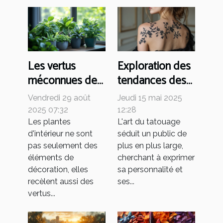
Les vertus
Exploration des
méconnues des
tendances des
plantes
tatouages
Vendredi 29 août
Jeudi 15 mai 2025
d'intérieur
minimalistes
2025 07:32
12:28
pour femmes
Les plantes
L'art du tatouage
d'intérieur ne sont
séduit un public de
pas seulement des
plus en plus large,
éléments de
cherchant à exprimer
décoration, elles
sa personnalité et
recèlent aussi des
ses...
vertus...