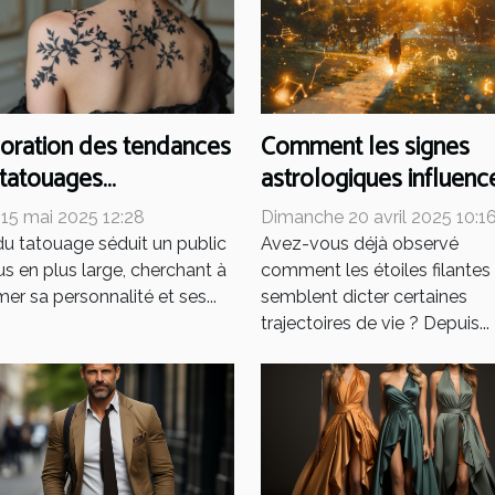
oration des tendances
Comment les signes
 tatouages
astrologiques influenc
malistes pour femmes
nos choix de vie
 15 mai 2025 12:28
Dimanche 20 avril 2025 10:1
amoureuse et
 du tatouage séduit un public
Avez-vous déjà observé
professionnelle
us en plus large, cherchant à
comment les étoiles filantes
mer sa personnalité et ses...
semblent dicter certaines
trajectoires de vie ? Depuis...