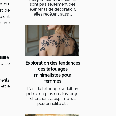
e qui
sont pas seulement des
éléments de décoration,
et de
elles recèlent aussi...
teront
ouche
alité.
Exploration des tendances
t. Le
des tatouages
minimalistes pour
femmes
ments
t-être
L'art du tatouage séduit un
public de plus en plus large,
cherchant à exprimer sa
personnalité et...