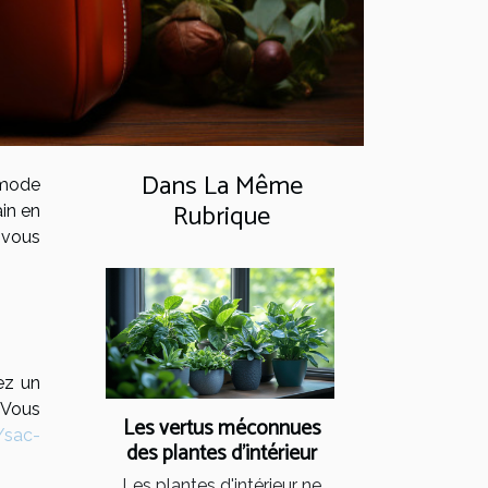
Dans La Même
 mode
Rubrique
ain en
 vous
ez un
 Vous
Les vertus méconnues
/sac-
des plantes d'intérieur
Les plantes d'intérieur ne