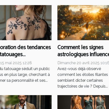
oration des tendances
Comment les signes
 tatouages
astrologiques influenc
malistes pour femmes
nos choix de vie
 15 mai 2025 12:28
Dimanche 20 avril 2025 10:1
amoureuse et
 du tatouage séduit un public
Avez-vous déjà observé
professionnelle
us en plus large, cherchant à
comment les étoiles filantes
mer sa personnalité et ses...
semblent dicter certaines
trajectoires de vie ? Depuis...