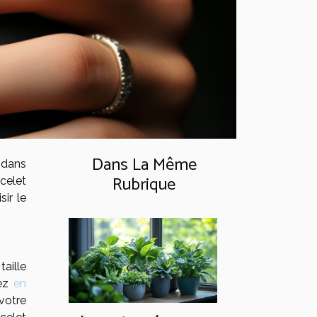
Dans La Même
 dans
Rubrique
acelet
ir le
aille
rez
en
 votre