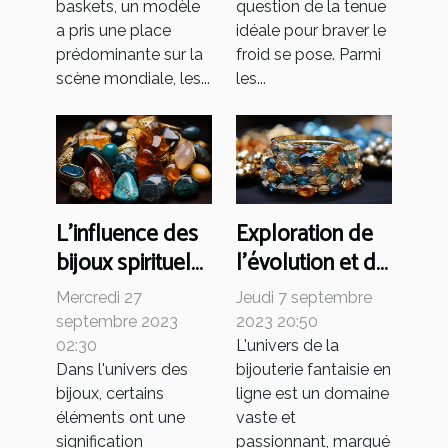
baskets, un modèle
question de la tenue
a pris une place
idéale pour braver le
prédominante sur la
froid se pose. Parmi
scène mondiale, les...
les...
L'influence des
Exploration de
bijoux spirituels
l'évolution et de
et des pierres
la popularité
Mercredi 27
Jeudi 7 septembre
dans diverses
des bijoux
septembre 2023
2023 20:50
cultures
fantaisie en ligne
02:30
L'univers de la
Dans l'univers des
bijouterie fantaisie en
bijoux, certains
ligne est un domaine
éléments ont une
vaste et
signification
passionnant, marqué