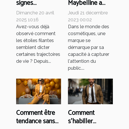
Maybelline a
signes
conquis le
astrologiques
Jeudi 21 décembre
Dimanche 20 avril
marché
influencent nos
2023 00:02
2025 10:16
cosmétique
choix de vie
Dans le monde des
Avez-vous déjà
cosmétiques, une
observé comment
mondial
amoureuse et
marque se
les étoiles filantes
professionnelle
démarque par sa
semblent dicter
capacité à capturer
certaines trajectoires
l'attention du
de vie ? Depuis...
public....
Comment être
Comment
tendance sans
s’habiller