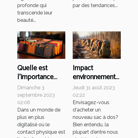
profonde qui
par des tendances...
transcende leur
beauté...
Quelle est
Impact
l'importance
environnemental
d'un porte-
de la production
Dimanche 3
Jeudi 31 août 2023
cartes de qualité
de sacs à dos
septembre 2023
02:22
dans le monde
02:06
Envisagez-vous
Dans un monde de
d'acheter un
moderne ?
plus en plus
nouveau sac à dos?
digitalisé où le
Bien entendu, la
contact physique est
plupart d'entre nous