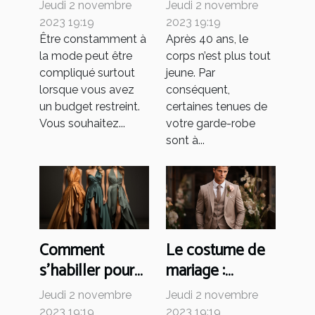
se ruiner ?
élégamment à
Jeudi 2 novembre
Jeudi 2 novembre
40 ans ?
2023 19:19
2023 19:19
Être constamment à
Après 40 ans, le
la mode peut être
corps n’est plus tout
compliqué surtout
jeune. Par
lorsque vous avez
conséquent,
un budget restreint.
certaines tenues de
Vous souhaitez...
votre garde-robe
sont à...
Comment
Le costume de
s’habiller pour
mariage :
un gala ?
comment faire
Jeudi 2 novembre
Jeudi 2 novembre
son choix ?
2023 19:19
2023 19:19