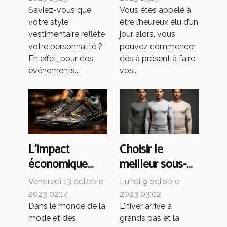
Saviez-vous que
Vous êtes appelé à
votre style
être l’heureux élu d’un
vestimentaire reflète
jour alors, vous
votre personnalité ?
pouvez commencer
En effet, pour des
dès à présent à faire
événements...
vos...
L'impact
Choisir le
économique
meilleur sous-
mondial du
pull pour l'hiver :
Vendredi 13 octobre
Lundi 9 octobre
succès des Air
critères et
2023 02:14
2023 03:02
Jordan 4
conseils
Dans le monde de la
L'hiver arrive à
mode et des
grands pas et la