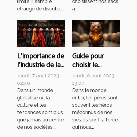
limité, il semble
choisissent nos sacs
étrange de discuter...
à...
L'importance de
Guide pour
l'industrie de la
choisir le
mode dans
cadeau parfait
Jeudi 17 août 2023
Jeudi 10 août 2023
l'économie
pour papa sur le
02:40
19:07
mondiale
thème de l'ours
Dans un monde
Dans le monde
globalisé où la
entier, les pères sont
culture et les
souvent les héros
tendances sont plus
méconnus de nos
que jamais au centre
vies. Ils sont la force
de nos sociétés,...
qui nous...