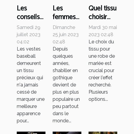
Les
Les
Quel tissu
conseils
femmes
choisir
pour
peuvent
pour sa
Samedi 29
Dimanche
Mardi 30 mai
réussir le
elles
robe de
juillet 2023
25 juin 2023
2023 02:48
choix des
s’habiller
mariée ?
04:02
02:48
Le choix du
Les vestes
Depuis
tissu pour
vestes
en
baseball
quelques
une robe de
baseball
gothique
demeurent
années,
mariée est
?
un tissu
s’habiller en
crucial pour
précieux qui
gothique
créer l'effet
n'a jamais
devient de
recherché.
cessé de
plus en plus
Plusieurs
marquer une
populaire un
options...
meilleure
peu partout
apparence
dans le
pour...
monde...