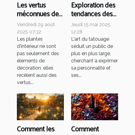
Les vertus
Exploration des
méconnues des
tendances des
plantes
tatouages
Vendredi 29 août
Jeudi 15 mai 2025
d'intérieur
minimalistes
2025 07:32
12:28
pour femmes
Les plantes
L'art du tatouage
d'intérieur ne sont
séduit un public de
pas seulement des
plus en plus large,
éléments de
cherchant à exprimer
décoration, elles
sa personnalité et
recèlent aussi des
ses...
vertus...
Comment
Comment les