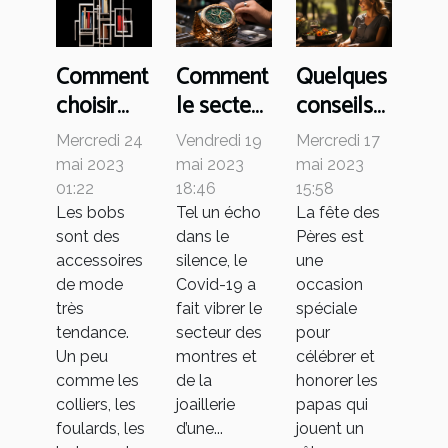
Comment
Comment
Quelques
choisir
le secteur
conseils
votre bob
des
pour une
Mercredi 24
Vendredi 19
Mercredi 17
?
montres
journée
mai 2023
mai 2023
mai 2023
et de la
des fêtes
01:22
18:46
15:58
Les bobs
Tel un écho
La fête des
joaillerie
des pères
sont des
dans le
Pères est
a-t-il été
parfaites
accessoires
silence, le
une
impacté
de mode
Covid-19 a
occasion
par le
très
fait vibrer le
spéciale
Covid-19 ?
tendance.
secteur des
pour
Un peu
montres et
célébrer et
comme les
de la
honorer les
colliers, les
joaillerie
papas qui
foulards, les
d’une...
jouent un