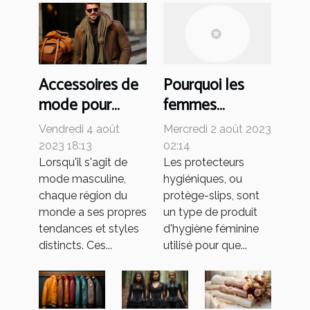
Accessoires de
Pourquoi les
mode pour
femmes
hommes :
portent-elles
Vendredi 4 août
Mercredi 2 août 2023
Comparaison
des protège-
2023 18:13
02:14
internationale
slips et
Lorsqu'il s'agit de
Les protecteurs
mode masculine,
hygiéniques, ou
des tendances
comment choisir
chaque région du
protège-slips, sont
le meilleur ?
monde a ses propres
un type de produit
tendances et styles
d'hygiène féminine
distincts. Ces...
utilisé pour que...